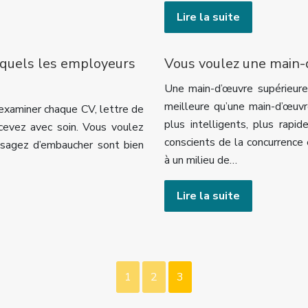
Lire la suite
xquels les employeurs
Vous voulez une main-
Une main-d’œuvre supérieure
meilleure qu’une main-d’œuv
xaminer chaque CV, lettre de
plus intelligents, plus rapide
cevez avec soin. Vous voulez
conscients de la concurrence
isagez d’embaucher sont bien
à un milieu de…
Lire la suite
1
2
3