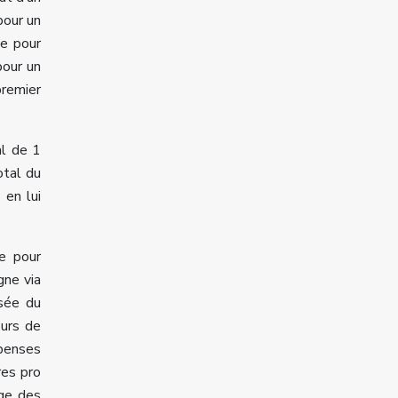
pour un
se pour
pour un
premier
al de 1
otal du
 en lui
e pour
gne via
isée du
ours de
épenses
res pro
age des