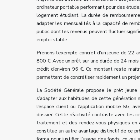
ordinateur portable performant pour des études 
logement étudiant. La durée de remboursement
adapter les mensualités à la capacité de remb
public dont les revenus peuvent fluctuer signif
emploi stable.
Prenons l’exemple concret d’un jeune de 22 an
800 €. Avec un prêt sur une durée de 24 mois à
crédit d’environ 96 €. Ce montant reste maîtr
permettant de concrétiser rapidement un projet
La Société Générale propose le prêt jeune 
s’adapter aux habitudes de cette génération na
l’espace client ou l’application mobile SG, 
dossier. Cette réactivité contraste avec les ci
traitement et des rendez-vous physiques en a
constitue un autre avantage distinctif de ce p
forma pour justifier l’usage des fonds, ce qu