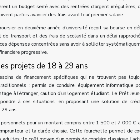
gèrent un budget serré avec des rentrées d’argent irrégulières, 
oivent parfois avancer des frais avant leur premier salaire.
 boursier en deuxième année d’université reçoit sa bourse en d
 de transport et des frais de scolarité dans un délai rapproch
ser ces dépenses concentrées sans avoir à solliciter systématique
financière progressive.
 ses projets de 18 à 29 ans
esoins de financement spécifiques qui ne trouvent pas toujo
traditionnels : permis de conduire, équipement informatique p
stage à l’étranger, caution d’un logement étudiant. Le
Prêt Jeun
pondre à ces situations, en proposant une solution de crédi
 29 ans.
s personnels pour un montant compris entre 1 500 et 7 000 €, 
emprunteur et la durée choisie. Cette fourchette permet de cou
adultes : le coût moyen d’un permis de conduire classique, l’ach