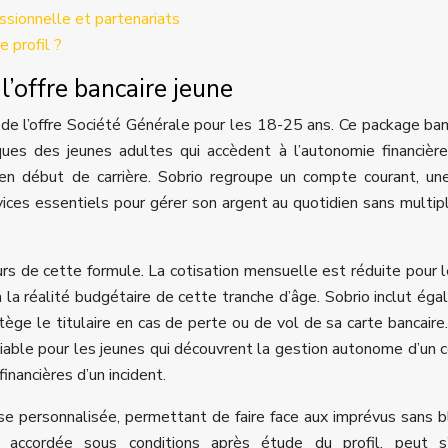
sionnelle et partenariats
 profil ?
l’offre bancaire jeune
e de l’offre Société Générale pour les 18-25 ans. Ce package ban
ues des jeunes adultes qui accèdent à l’autonomie financière,
s en début de carrière. Sobrio regroupe un compte courant, un
vices essentiels pour gérer son argent au quotidien sans multipl
eurs de cette formule. La cotisation mensuelle est réduite pour 
 à la réalité budgétaire de cette tranche d’âge. Sobrio inclut ég
tège le titulaire en cas de perte ou de vol de sa carte bancaire
réciable pour les jeunes qui découvrent la gestion autonome d’un
inancières d’un incident.
se personnalisée, permettant de faire face aux imprévus sans 
, accordée sous conditions après étude du profil, peut s’