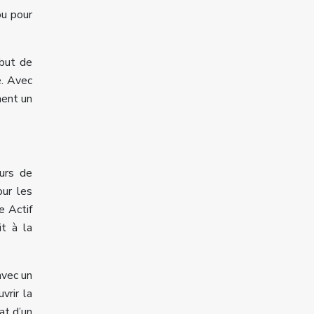
ou pour
ébut de
é. Avec
ment un
urs de
our les
e Actif
t à la
avec un
vrir la
at d’un