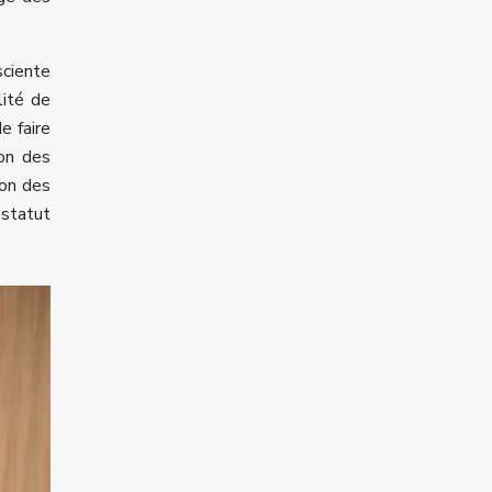
sciente
lité de
e faire
ion des
ion des
 statut