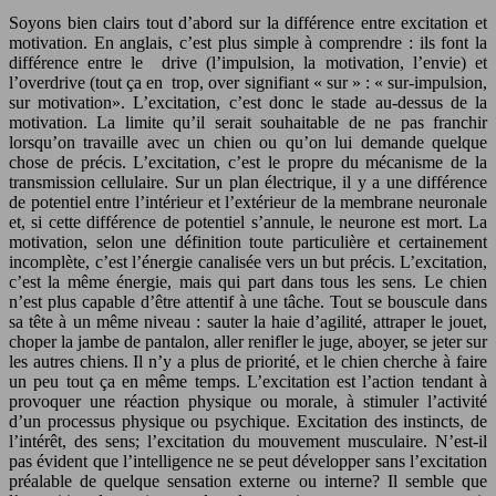
Soyons bien clairs tout d’abord sur la différence entre excitation et
motivation. En anglais, c’est plus simple à comprendre : ils font la
différence entre le drive (l’impulsion, la motivation, l’envie) et
l’overdrive (tout ça en trop, over signifiant « sur » : « sur-impulsion,
sur motivation». L’excitation, c’est donc le stade au-dessus de la
motivation. La limite qu’il serait souhaitable de ne pas franchir
lorsqu’on travaille avec un chien ou qu’on lui demande quelque
chose de précis. L’excitation, c’est le propre du mécanisme de la
transmission cellulaire. Sur un plan électrique, il y a une différence
de potentiel entre l’intérieur et l’extérieur de la membrane neuronale
et, si cette différence de potentiel s’annule, le neurone est mort. La
motivation, selon une définition toute particulière et certainement
incomplète, c’est l’énergie canalisée vers un but précis. L’excitation,
c’est la même énergie, mais qui part dans tous les sens. Le chien
n’est plus capable d’être attentif à une tâche. Tout se bouscule dans
sa tête à un même niveau : sauter la haie d’agilité, attraper le jouet,
choper la jambe de pantalon, aller renifler le juge, aboyer, se jeter sur
les autres chiens. Il n’y a plus de priorité, et le chien cherche à faire
un peu tout ça en même temps. L’excitation est l’action tendant à
provoquer une réaction physique ou morale, à stimuler l’activité
d’un processus physique ou psychique. Excitation des instincts, de
l’intérêt, des sens; l’excitation du mouvement musculaire. N’est-il
pas évident que l’intelligence ne se peut développer sans l’excitation
préalable de quelque sensation externe ou interne? Il semble que