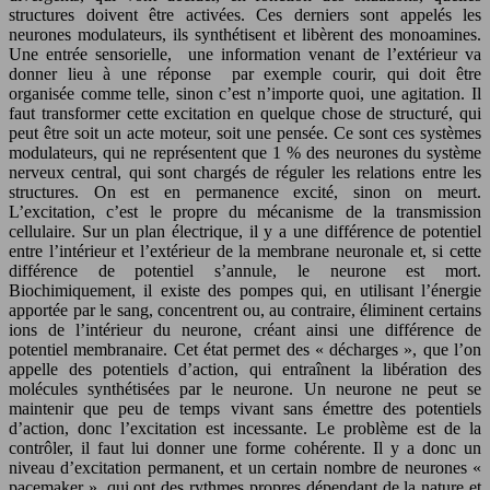
structures doivent être activées. Ces derniers sont appelés les
neurones modulateurs, ils synthétisent et libèrent des monoamines.
Une entrée sensorielle, une information venant de l’extérieur va
donner lieu à une réponse par exemple courir, qui doit être
organisée comme telle, sinon c’est n’importe quoi, une agitation. Il
faut transformer cette excitation en quelque chose de structuré, qui
peut être soit un acte moteur, soit une pensée. Ce sont ces systèmes
modulateurs, qui ne représentent que 1 % des neurones du système
nerveux central, qui sont chargés de réguler les relations entre les
structures. On est en permanence excité, sinon on meurt.
L’excitation, c’est le propre du mécanisme de la transmission
cellulaire. Sur un plan électrique, il y a une différence de potentiel
entre l’intérieur et l’extérieur de la membrane neuronale et, si cette
différence de potentiel s’annule, le neurone est mort.
Biochimiquement, il existe des pompes qui, en utilisant l’énergie
apportée par le sang, concentrent ou, au contraire, éliminent certains
ions de l’intérieur du neurone, créant ainsi une différence de
potentiel membranaire. Cet état permet des « décharges », que l’on
appelle des potentiels d’action, qui entraînent la libération des
molécules synthétisées par le neurone. Un neurone ne peut se
maintenir que peu de temps vivant sans émettre des potentiels
d’action, donc l’excitation est incessante. Le problème est de la
contrôler, il faut lui donner une forme cohérente. Il y a donc un
niveau d’excitation permanent, et un certain nombre de neurones «
pacemaker », qui ont des rythmes propres dépendant de la nature et