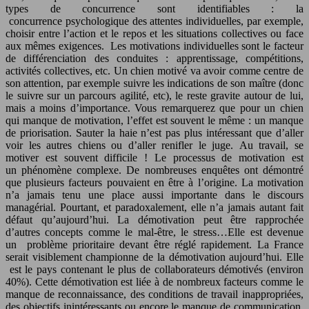
types de concurrence sont identifiables : la
concurrence psychologique des attentes individuelles, par exemple,
choisir entre l’action et le repos et les situations collectives ou face
aux mêmes exigences. Les motivations individuelles sont le facteur
de différenciation des conduites : apprentissage, compétitions,
activités collectives, etc. Un chien motivé va avoir comme centre de
son attention, par exemple suivre les indications de son maître (donc
le suivre sur un parcours agilité, etc), le reste gravite autour de lui,
mais a moins d’importance. Vous remarquerez que pour un chien
qui manque de motivation, l’effet est souvent le même : un manque
de priorisation. Sauter la haie n’est pas plus intéressant que d’aller
voir les autres chiens ou d’aller renifler le juge. Au travail, se
motiver est souvent difficile ! Le processus de motivation est
un phénomène complexe. De nombreuses enquêtes ont démontré
que plusieurs facteurs pouvaient en être à l’origine. La motivation
n’a jamais tenu une place aussi importante dans le discours
managérial. Pourtant, et paradoxalement, elle n’a jamais autant fait
défaut qu’aujourd’hui. La démotivation peut être rapprochée
d’autres concepts comme le mal-être, le stress…Elle est devenue
un problème prioritaire devant être réglé rapidement. La France
serait visiblement championne de la démotivation aujourd’hui. Elle
est le pays contenant le plus de collaborateurs démotivés (environ
40%). Cette démotivation est liée à de nombreux facteurs comme le
manque de reconnaissance, des conditions de travail inappropriées,
des objectifs inintéressants ou encore le manque de communication.