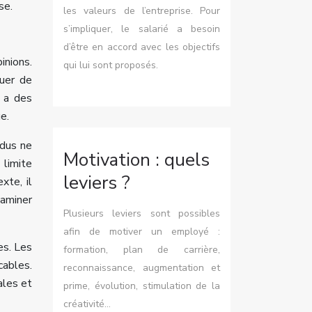
se.
les valeurs de l’entreprise. Pour
s’impliquer, le salarié a besoin
d’être en accord avec les objectifs
inions.
qui lui sont proposés.
guer de
n a des
e.
idus ne
Motivation : quels
 limite
leviers ?
xte, il
xaminer
Plusieurs leviers sont possibles
afin de motiver un employé :
es. Les
formation, plan de carrière,
cables.
reconnaissance, augmentation et
ales et
prime, évolution, stimulation de la
créativité…