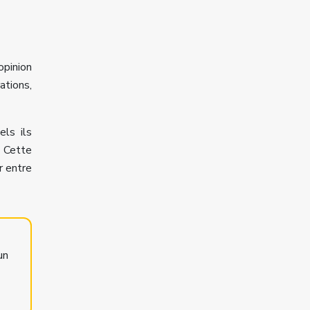
opinion
ations,
els ils
. Cette
r entre
un