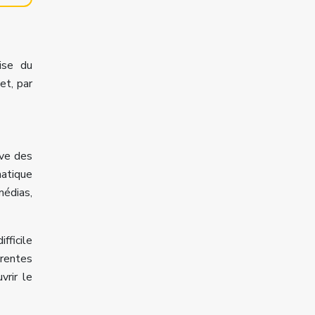
ise du
et, par
ève des
matique
médias,
fficile
érentes
vrir le