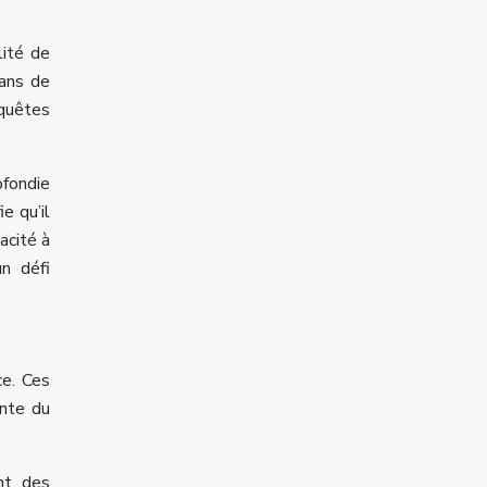
lité de
dans de
quêtes
ofondie
e qu’il
acité à
un défi
ce. Ces
ente du
nt des