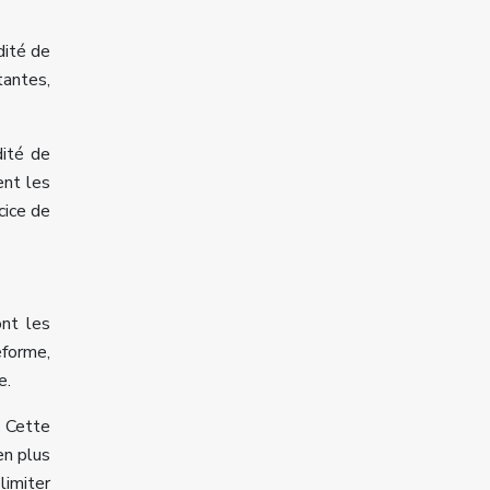
dité de
tantes,
dité de
ent les
cice de
ont les
eforme,
e.
. Cette
en plus
limiter