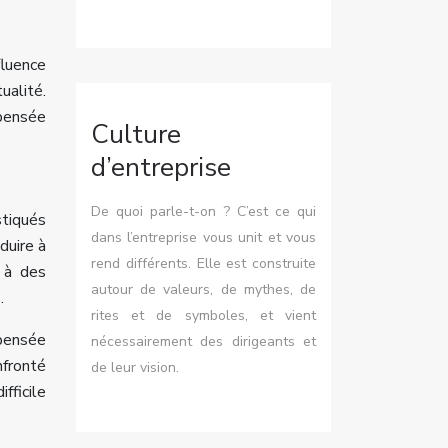
fluence
ualité.
 pensée
Culture
d’entreprise
De quoi parle-t-on ? C’est ce qui
stiqués
dans l’entreprise vous unit et vous
duire à
rend différents. Elle est construite
s à des
autour de valeurs, de mythes, de
.
rites et de symboles, et vient
 pensée
nécessairement des dirigeants et
nfronté
de leur vision.
fficile