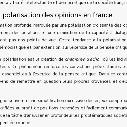
 la vitalité intellectuelle et démocratique de la société françai
a polarisation des opinions en france
mation profonde, marquée par une polarisation croissante des op
ment des positions et une diminution de la capacité à dialo
gent pas nos points de vue. Cette tendance à la polarisatio
mocratique et, par extension, sur l’exercice de la pensée critiqu
 polarisation est la création de
chambres d’écho
, où les indiv
 leurs. Ce phénomène renforce les convictions préexistantes et
 essentielles à l’exercice de la pensée critique. Dans ce conte
toyens de remettre en question leurs propres croyances et d’e
agne souvent d’une simplification excessive des enjeux complex
rifiées au profit de positions tranchées et facilement communi
rdue la tâche d’analyser en profondeur les problématiques sociét
pensée critique.