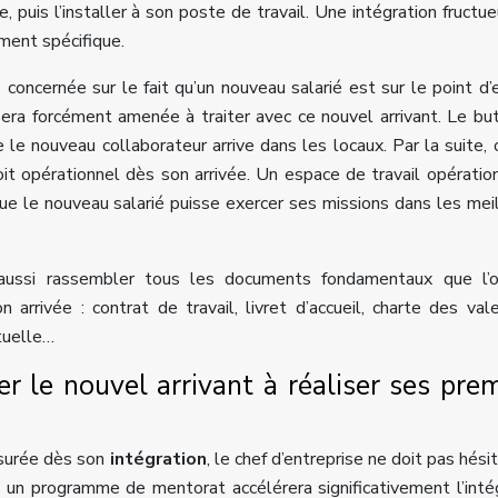
ue, puis l’installer à son poste de travail. Une intégration fructu
ement spécifique.
 concernée sur le fait qu’un nouveau salarié est sur le point d’e
sera forcément amenée à traiter avec ce nouvel arrivant. Le bu
 le nouveau collaborateur arrive dans les locaux. Par la suite, 
oit opérationnel dès son arrivée. Un espace de travail opératio
e le nouveau salarié puisse exercer ses missions dans les mei
 aussi rassembler tous les documents fondamentaux que l’o
arrivée : contrat de travail, livret d’accueil, charte des val
tuelle…
le nouvel arrivant à réaliser ses prem
ssurée dès son
intégration
, le chef d’entreprise ne doit pas hésit
e un programme de mentorat accélérera significativement l’inté