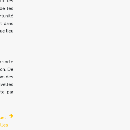
aut les
 de les
rtunité
nt dans
ue lieu
n sorte
ion. De
nom des
uvelles
ite par
uel :
lles