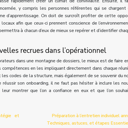
isse rapidement créer un climat de convivialité. Ensuite, il f
ncernée, y compris les personnes référentes qui se chargent
me d’apprentissage. On doit de surcroît profiter de cette oppo
es locaux afin que ceux-ci prennent conscience de l’environneme
r permettra à chacun d’eux de mieux se repérer et d’identifier chaq
elles recrues dans l’opérationnel
orateurs dans une montagne de dossiers, le mieux est de faire e
les compétences en les impliquant directement dans chaque réun
nt les codes de la structure, mais également de se souvenir du 
réussir son onboarding, il ne faut pas hésiter à inclure les no
e leur montrer que l’on a confiance en eux et que l’on souha
atégie et
Préparation à l’entretien individuel ann
Techniques, astuces, et étapes Essentie