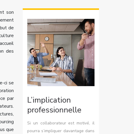
nt son
alement
 but de
culture
accueil
ion des
le-ci se
oration
L’implication
ace par
ateurs.
professionnelle
ctures,
ourcing
Si un collaborateur est motivé, il
lus que
pourra s’impliquer davantage dans