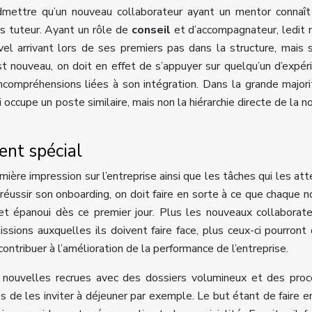
dmettre qu’un nouveau collaborateur ayant un mentor connaît
ans tuteur. Ayant un rôle de
conseil
et d’accompagnateur, ledit
el arrivant lors de ses premiers pas dans la structure, mais 
 est nouveau, on doit en effet de s’appuyer sur quelqu’un d’expé
ncompréhensions liées à son intégration. Dans la grande major
i occupe un poste similaire, mais non la hiérarchie directe de la n
ent spécial
mière impression sur l’entreprise ainsi que les tâches qui les at
e réussir son onboarding, on doit faire en sorte à ce que chaque 
 et épanoui dès ce premier jour. Plus les nouveaux collaborat
issions auxquelles ils doivent faire face, plus ceux-ci pourront
ontribuer à l’amélioration de la performance de l’entreprise.
es nouvelles recrues avec des dossiers volumineux et des pro
ps de les inviter à déjeuner par exemple. Le but étant de faire e