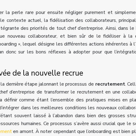
r la perle rare pour ensuite négliger purement et simpleme
e contexte actuel, la fidélisation des collaborateurs, princip
ntégrante des priorités de tout chef d’entreprise. Ainsi, dans le
ue nouveau collaborateur, et bien sûr de le fidéliser à la 
nboarding », lequel désigne les différentes actions inhérentes à l’
plan donc sur les bons réflexes à adopter pour que l’intégrat
vée de la nouvelle recrue
t la dernière étape jalonnant le processus de
recrutement
. Cel
chef d’entreprise de transformer le recrutement en une collab
a définir comme étant l’ensemble des pratiques mises en pl
t d’intégrer dans les meilleures conditions les nouveaux collabor
u’étant souvent laissé à l’abandon dans bien des grosses stru
ssources humaines. Ce processus s’avère aussi crucial que le s
tement
en amont. À noter cependant que l’onboarding est bien p