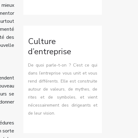
 mieux
 mentor
surtout
rimenté
ité des
Culture
ouvelle
d’entreprise
De quoi parle-t-on ? C’est ce qui
dans l’entreprise vous unit et vous
tendent
rend différents. Elle est construite
nouveau
autour de valeurs, de mythes, de
eurs se
rites et de symboles, et vient
 donner
nécessairement des dirigeants et
de leur vision.
cédures
n sorte