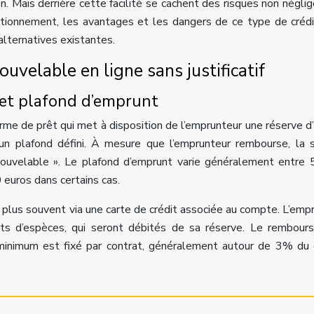
tion. Mais derrière cette facilité se cachent des risques non négli
ctionnement, les avantages et les dangers de ce type de crédit
alternatives existantes.
uvelable en ligne sans justificatif
 et plafond d’emprunt
orme de prêt qui met à disposition de l’emprunteur une réserve d
e d’un plafond défini. À mesure que l’emprunteur rembourse, l
enouvelable ». Le plafond d’emprunt varie généralement entre
euros dans certains cas.
le plus souvent via une carte de crédit associée au compte. L’emp
aits d’espèces, qui seront débités de sa réserve. Le rembou
minimum est fixé par contrat, généralement autour de 3% du 