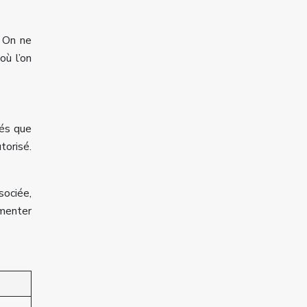
. On ne
où l’on
vés que
torisé.
sociée,
gmenter