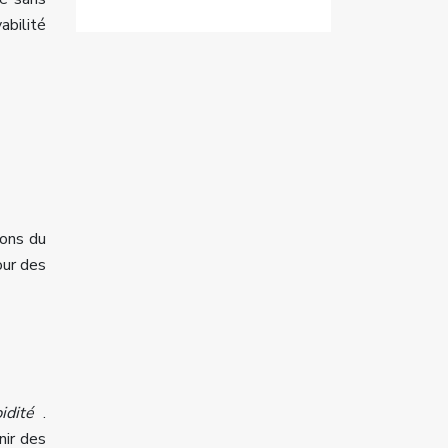
abilité
ions du
our des
pidité
.
nir des