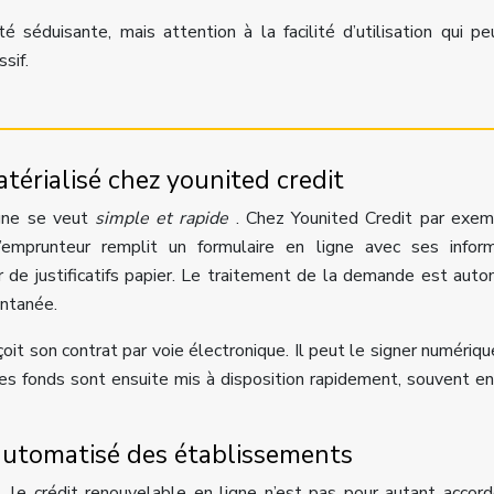
té séduisante, mais attention à la facilité d’utilisation qui pe
sif.
térialisé chez younited credit
igne se veut
simple et rapide
. Chez Younited Credit par exem
’emprunteur remplit un formulaire en ligne avec ses inform
ir de justificatifs papier. Le traitement de la demande est auto
antanée.
oit son contrat par voie électronique. Il peut le signer numériq
es fonds sont ensuite mis à disposition rapidement, souvent e
g automatisé des établissements
, le crédit renouvelable en ligne n’est pas pour autant accor