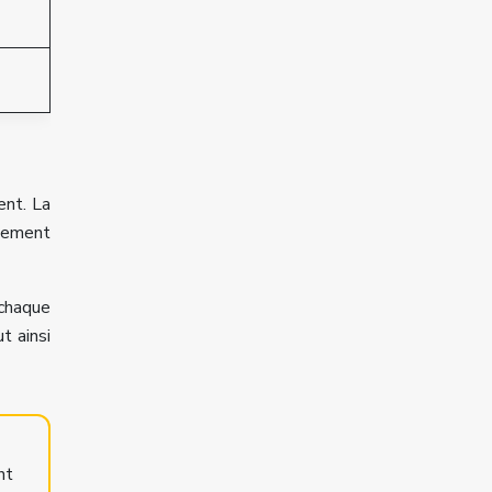
ent. La
ttement
chaque
t ainsi
nt