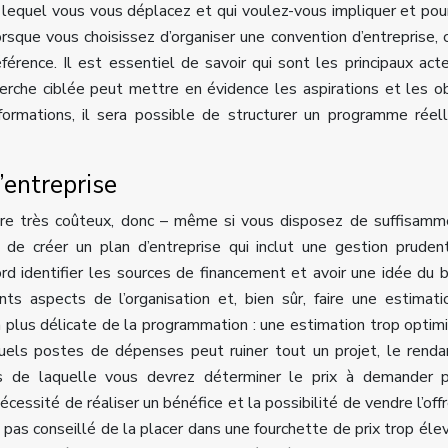
 lequel vous vous déplacez et qui voulez-vous impliquer et pou
orsque vous choisissez d’organiser une convention d’entreprise, c
férence. Il est essentiel de savoir qui sont les principaux act
erche ciblée peut mettre en évidence les aspirations et les ob
informations, il sera possible de structurer un programme rée
’entreprise
être très coûteux, donc – même si vous disposez de suffisam
l de créer un plan d’entreprise qui inclut une gestion prude
rd identifier les sources de financement et avoir une idée du 
ents aspects de l’organisation et, bien sûr, faire une estimat
la plus délicate de la programmation : une estimation trop optim
tuels postes de dépenses peut ruiner tout un projet, le rend
s de laquelle vous devrez déterminer le prix à demander p
écessité de réaliser un bénéfice et la possibilité de vendre l’offre
t pas conseillé de la placer dans une fourchette de prix trop éle