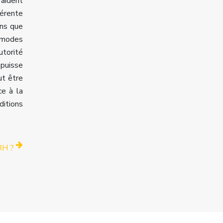
 aident
hérente
ons que
s modes
utorité
 puisse
ut être
ce à la
itions
RH ?