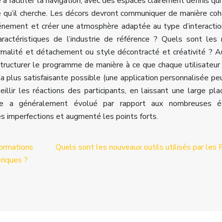
 à faciliter la navigation, avec des espaces clairement définis qui
e qu’il cherche. Les décors devront communiquer de manière co
événement et créer une atmosphère adaptée au type d’interacti
aractéristiques de l’industrie de référence ? Quels sont le
ormalité et détachement ou style décontracté et créativité ? A
structurer le programme de manière à ce que chaque utilisateur
la plus satisfaisante possible (une application personnalisée pe
ueillir les réactions des participants, en laissant une large pla
ssie a généralement évolué par rapport aux nombreuses éd
s imperfections et augmenté les points forts.
mations
Quels sont les nouveaux outils utilisés par les 
riques ?