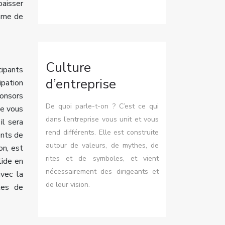
baisser
omme de
Culture
cipants
d’entreprise
ipation
ponsors
De quoi parle-t-on ? C’est ce qui
ue vous
dans l’entreprise vous unit et vous
il sera
rend différents. Elle est construite
ents de
autour de valeurs, de mythes, de
on, est
rites et de symboles, et vient
lide en
nécessairement des dirigeants et
vec la
de leur vision.
tes de