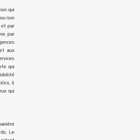
ion qui
 ou non
 et par
me, par
igences
 et aux
ervices
pte qui
ibilité
ics, il
eux qui
manière
rds. Le