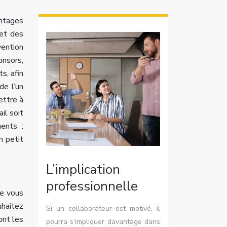
ntages
 et des
vention
onsors,
s, afin
de l’un
ettre à
il soit
ments :
n petit
L’implication
professionnelle
ue vous
uhaitez
Si un collaborateur est motivé, il
ont les
pourra s’impliquer davantage dans