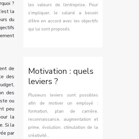
rquoi ?
les valeurs de l’entreprise. Pour
’est la
s’impliquer, le salarié a besoin
eurs du
d’être en accord avec les objectifs
jectifs
qui lui sont proposés.
llement
ment de
Motivation : quels
nte des
leviers ?
budget,
ion des
Plusieurs leviers sont possibles
iste ou
afin de motiver un employé :
ant peu
formation, plan de carrière,
our la
reconnaissance, augmentation et
. Si la
prime, évolution, stimulation de la
vée par
créativité…