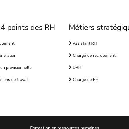
 4 points des RH
Métiers stratégiq
utement
Assistant RH
nération
Chargé de recrutement
on prévisionnelle
DRH
tions de travail
Chargé de RH
Formation en ressources humaines