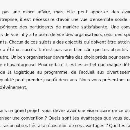
st pas une mince affaire, mais elle peut apporter des ava
ntreprise, il est nécessaire d’avoir une vue d’ensemble solide
’expérience des participants de manière satisfaisante. Une con
s de vue : il y a le point de vue des organisateurs, celui des sp
ants. Chacun de ces sujets a des objectifs qui doivent être atteint
 été un succès. Il n’est pas rare, bien sûr, que les objectifs 
utre. Un bon organisateur devra faire des choix précis pour perm
e et avantageuse. Pour ce faire, il est essentiel que chaque déta
 de la logistique au programme, de l’accueil aux divertisse
e qualité peut prendre jusqu’à deux ans. Nous vous présentons u
 d’événement.
ns un grand projet, vous devez avoir une vision claire de ce q
rganiser une convention ? Quels sont les avantages que vous so
s raisonnables liés à la réalisation de ces avantages ? Quelles s