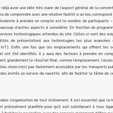
déjà avoir une idée très claire de l’aspect général de la convent
a de comprendre avec une relative facilité si un lieu correspond
 évidente à prendre en compte est le nombre de participants –
beaucoup d’autres aspects à considérer. En fonction du program
services technologiques attendus du site. Celles-ci vont des ex
ibilités de présentation) aux technologies les plus avancées
t, IoT). Enfin, une fois que les emplacements qui offrent les s
t ont été identifiés, il y aura des facteurs à prendre en com
ent grandement le résultat final, comme l’emplacement, l’access
 lieu choisi n’est pas facilement accessible par les transports publ
es invités un service de navette, afin de faciliter la tâche de c
 dans l’organisation de tout événement. Il est essentiel que la 
oit précisément planifiée pour qu’il soit satisfaisant à tous éga